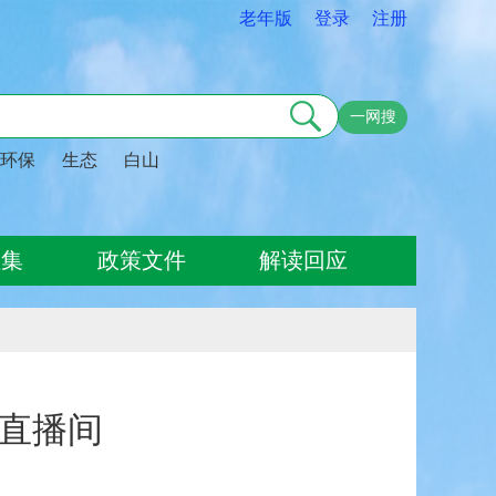
老年版
登录
注册
一网搜
环保
生态
白山
征集
政策文件
解读回应
"直播间