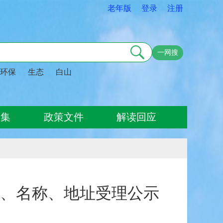
老年版
登录
注册
一网搜
环保
生态
白山
征集
政策文件
解读回应
、名称、地址受理公示