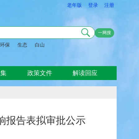
老年版
登录
注册
一网搜
环保
生态
白山
征集
政策文件
解读回应
影响报告表拟审批公示