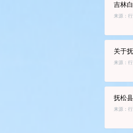
吉林白
来源：行
关于抚
定...
来源：行
抚松县
来源：行