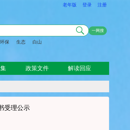
老年版
登录
注册
一网搜
环保
生态
白山
征集
政策文件
解读回应
书受理公示